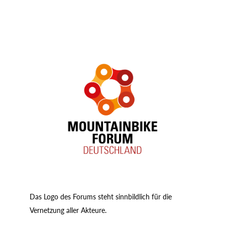
D
as Forum arbeitet für die positive
Entwicklung des Bikens in Deutschland
und für die Professionalisierung des
nationalen Bike-Tourismus. Dazu agiert es als
Denkfabrik und fungiert als Raum zur
Vernetzung und zum Dialog. Es versteht sich
als wesentliche Schnittstelle bei der
nachhaltigen Entwicklung des ländlichen Raums
und stadtnaher Erholungsangebote für die
Akteure der Branche – für Touristiker und
Gastgeber, Guides und Veranstalter, Politik und
Verwaltung, Forst und Naturparke, Hersteller
und Händler, Produktentwickler und Trailbauer,
Akademiker und Fachverbände,