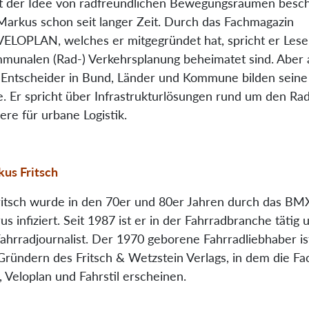
it der Idee von radfreundlichen Bewegungsräumen beschä
Markus schon seit langer Zeit. Durch das Fachmagazin
VELOPLAN, welches er mitgegründet hat, spricht er Leser
mmunalen (Rad-) Verkehrsplanung beheimatet sind. Aber
e Entscheider in Bund, Länder und Kommune bilden seine
e. Er spricht über Infrastrukturlösungen rund um den Ra
re für urbane Logistik.
us Fritsch
itsch wurde in den 70er und 80er Jahren durch das BM
us infiziert. Seit 1987 ist er in der Fahrradbranche tätig 
Fahrradjournalist. Der 1970 geborene Fahrradliebhaber is
Gründern des Fritsch & Wetzstein Verlags, in dem die F
, Veloplan und Fahrstil erscheinen.