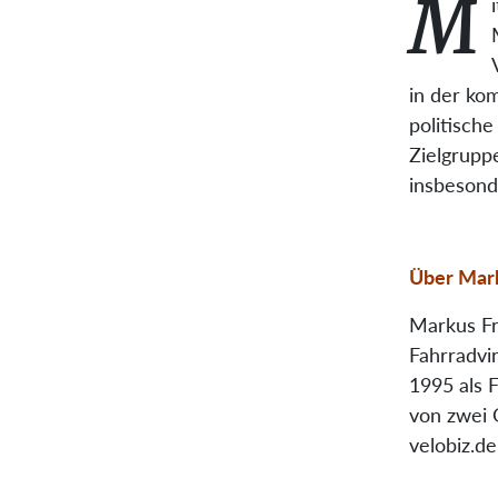
M
in der ko
politisch
Zielgrupp
insbesonde
Über Mark
Markus Fr
Fahrradvir
1995 als 
von zwei 
velobiz.de