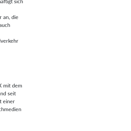
ftigt sich
 an, die
 auch
dverkehr
X mit dem
und seit
t einer
achmedien